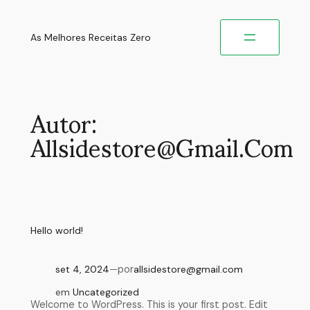
As Melhores Receitas Zero
Autor:
Allsidestore@gmail.com
Hello world!
set 4, 2024
—
por
allsidestore@gmail.com
em
Uncategorized
Welcome to WordPress. This is your first post. Edit